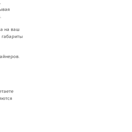
,
ывая
.
на на ваш
о габариты
айнеров.
етаете
яются