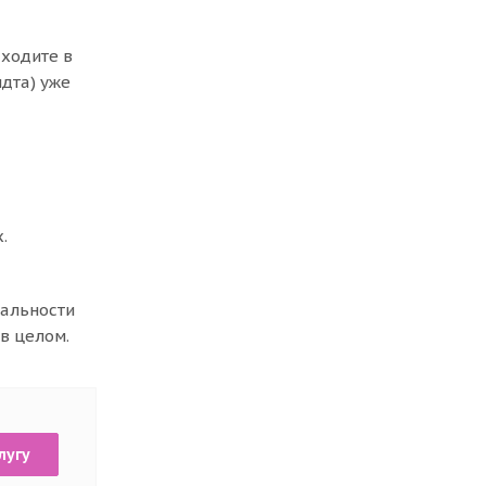
аходите в
дта) уже
.
кальности
в целом.
лугу