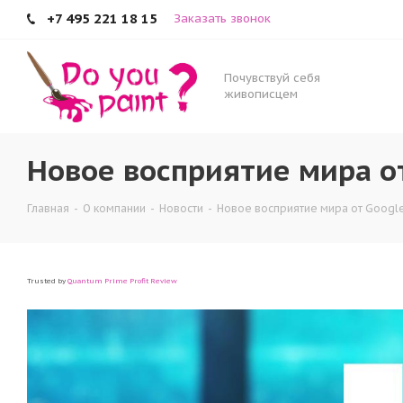
+7 495 221 18 15
Заказать звонок
Почувствуй себя
живописцем
Новое восприятие мира о
Главная
-
О компании
-
Новости
-
Новое восприятие мира от Googl
Trusted by
Quantum Prime Profit Review