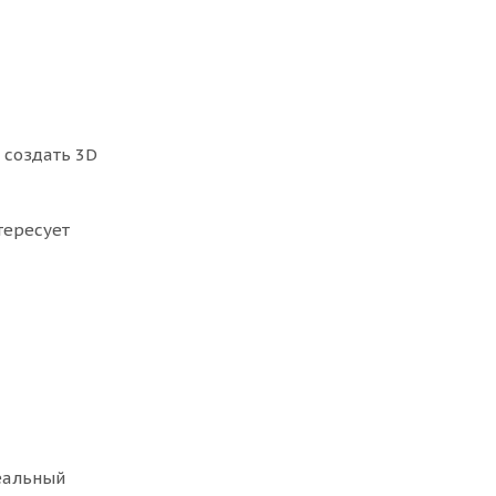
 создать 3D
тересует
еальный