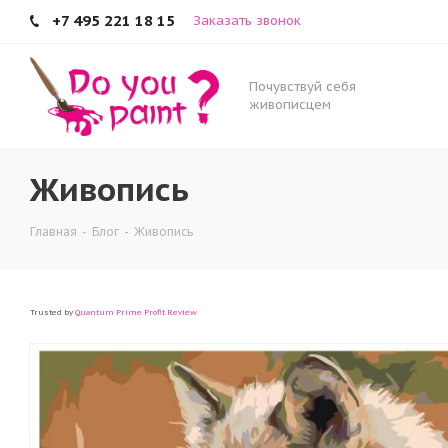
+7 495 221 18 15
Заказать звонок
Почувствуй себя
живописцем
Живопись
Главная
-
Блог
-
Живопись
Trusted by
Quantum Prime Profit Review