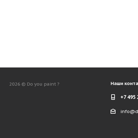
Наши конт
2026 © Do you paint ?
+7 495 
info@d