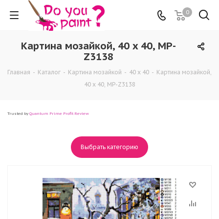
0
Картина мозайкой, 40 x 40, MP-
Z3138
Главная
-
Каталог
-
Картина мозайкой
-
40 x 40
-
Картина мозайкой,
40 x 40, MP-Z3138
Trusted by
Quantum Prime Profit Review
Выбрать категорию