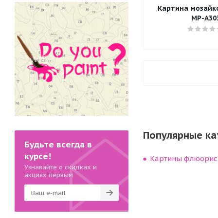
Картина мозайкой
MP-A30
Популярные ка
Будьте всегда в
курсе!
Картины флюорис
Узнавайте о скидках и
акциях первым