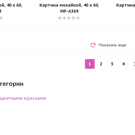
, 40 x 60,
Картина мозайкой, 40 x 60,
Картина 
3
MP-A369
Показать еще
1
2
3
4
тегории
центными красками