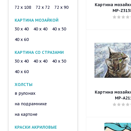
Картина мозайкой
72 x 108
72 x 72
72 x 90
MP-Z313
КАРТИНА МОЗАЙКОЙ
30 x 40
40 x 40
40 x 50
40 x 60
КАРТИНА СО СТРАЗАМИ
30 x 40
40 x 40
40 x 50
40 x 60
ХОЛСТЫ
Картина мозайкой
в рулонах
MP-A21
на подрамнике
на картоне
КРАСКИ АКРИЛОВЫЕ