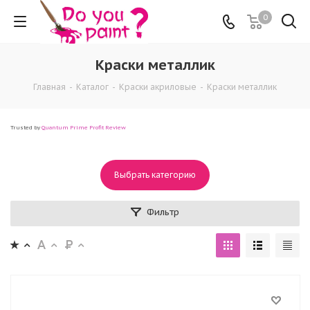
0
Краски металлик
Главная
-
Каталог
-
Краски акриловые
-
Краски металлик
Trusted by
Quantum Prime Profit Review
Выбрать категорию
Фильтр