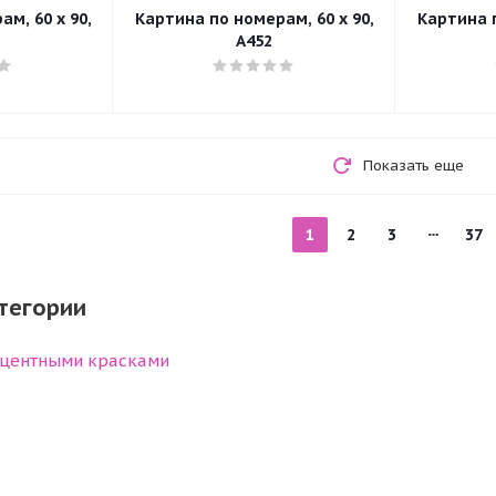
м, 60 x 90,
Картина по номерам, 60 x 90,
Картина п
A452
Показать еще
1
2
3
37
тегории
центными красками