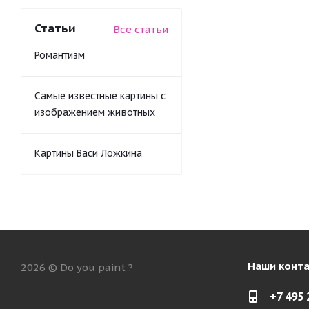
Статьи
Все статьи
Романтизм
Самые известные картины с
изображением животных
Картины Васи Ложкина
Наши конт
2026 © Do you paint ?
+7 495 