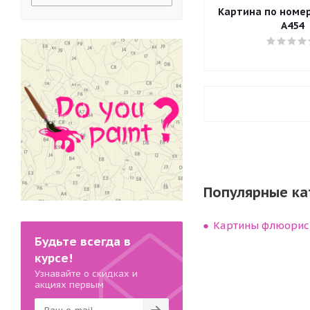
Картина по номера
A454
Популярные ка
Картины флюорис
Будьте всегда в
курсе!
Узнавайте о скидках и
акциях первым