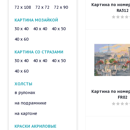
Картина по номера
72 x 108
72 x 72
72 x 90
RA312
КАРТИНА МОЗАЙКОЙ
30 x 40
40 x 40
40 x 50
40 x 60
КАРТИНА СО СТРАЗАМИ
30 x 40
40 x 40
40 x 50
40 x 60
ХОЛСТЫ
Картина по номера
в рулонах
FR02
на подрамнике
на картоне
КРАСКИ АКРИЛОВЫЕ