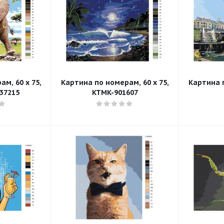
м, 60 x 75,
Картина по номерам, 60 x 75,
Картина п
37215
KTMK-901607