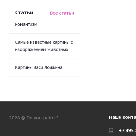
Статьи
Все статьи
Романтизм
Самые известные картины с
изображением животных
Картины Васи Ложкина
Наши конт
2026 © Do you paint ?
+7 495 