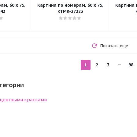
м, 60 x 75,
Картина по номерам, 60 x 75,
Картина п
42
KTMK-27223
Показать еще
1
2
3
98
тегории
центными красками