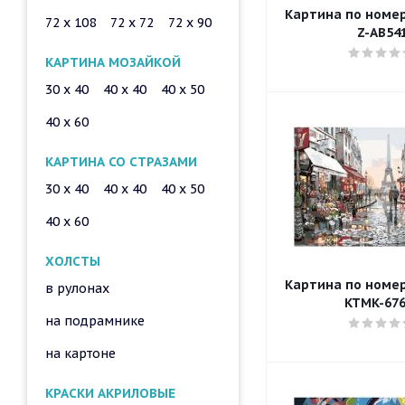
Картина по номера
72 x 108
72 x 72
72 x 90
Z-AB54
КАРТИНА МОЗАЙКОЙ
30 x 40
40 x 40
40 x 50
40 x 60
КАРТИНА СО СТРАЗАМИ
30 x 40
40 x 40
40 x 50
40 x 60
ХОЛСТЫ
Картина по номера
в рулонах
KTMK-676
на подрамнике
на картоне
КРАСКИ АКРИЛОВЫЕ