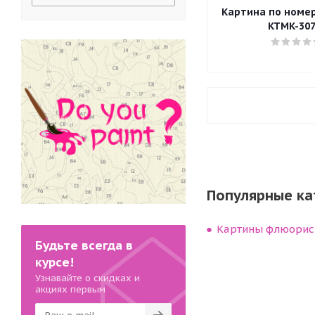
Картина по номера
KTMK-307
Популярные ка
Картины флюорис
Будьте всегда в
курсе!
Узнавайте о скидках и
акциях первым