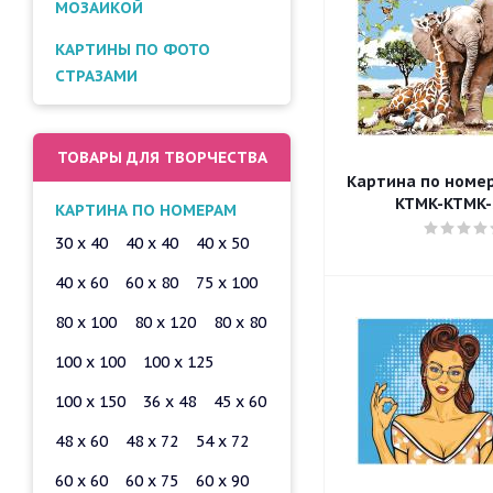
МОЗАИКОЙ
КАРТИНЫ ПО ФОТО
СТРАЗАМИ
ТОВАРЫ ДЛЯ ТВОРЧЕСТВА
Картина по номера
KTMK-KTMK-
КАРТИНА ПО НОМЕРАМ
30 x 40
40 x 40
40 x 50
40 x 60
60 x 80
75 x 100
80 x 100
80 x 120
80 x 80
100 x 100
100 x 125
100 x 150
36 x 48
45 x 60
48 x 60
48 x 72
54 x 72
60 x 60
60 x 75
60 x 90