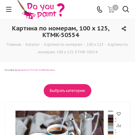
0
Картина по номерам, 100 x 125,
KTMK-50554
Главная
-
Каталог
-
Картина по номерам
-
100 x 125
-
Картина по
номерам, 100 x 125, KTMK-50554
Trusted by
Quantum Prime Profit Review
Выбрать категорию