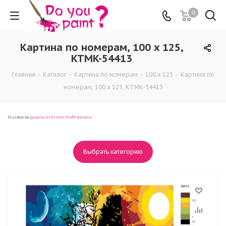
0
Картина по номерам, 100 x 125,
KTMK-54413
Главная
-
Каталог
-
Картина по номерам
-
100 x 125
-
Картина по
номерам, 100 x 125, KTMK-54413
Trusted by
Quantum Prime Profit Review
Выбрать категорию