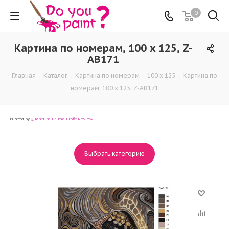
0
Картина по номерам, 100 x 125, Z-
AB171
Главная
-
Каталог
-
Картина по номерам
-
100 x 125
-
Картина по
номерам, 100 x 125, Z-AB171
Trusted by
Quantum Prime Profit Review
Выбрать категорию