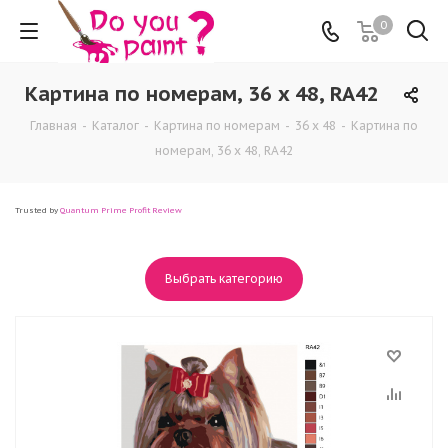
0
Картина по номерам, 36 x 48, RA42
Главная
-
Каталог
-
Картина по номерам
-
36 x 48
-
Картина по
номерам, 36 x 48, RA42
Trusted by
Quantum Prime Profit Review
Выбрать категорию