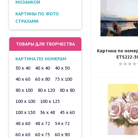
МОЗАИКОЙ
КАРТИНЫ ПО ФОТО
СТРАЗАМИ
ТОВАРЫ ДЛЯ ТВОРЧЕСТВА
Картина по номера
ETS222-3
КАРТИНА ПО НОМЕРАМ
30 x 40
40 x 40
40 x 50
40 x 60
60 x 80
75 x 100
80 x 100
80 x 120
80 x 80
100 x 100
100 x 125
100 x 150
36 x 48
45 x 60
48 x 60
48 x 72
54 x 72
60 x 60
60 x 75
60 x 90