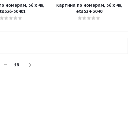
о номерам, 36 x 48,
Картина по номерам, 36 x 48,
ts536-30401
ets524-3040
18