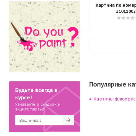
Картина по номера
Z1011002
Популярные ка
Будьте всегда в
курсе!
Картины флюорис
Узнавайте о скидках и
акциях первым