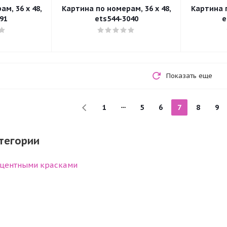
м, 36 x 48,
Картина по номерам, 36 x 48,
Картина п
91
ets544-3040
e
Показать еще
1
5
6
7
8
9
тегории
центными красками