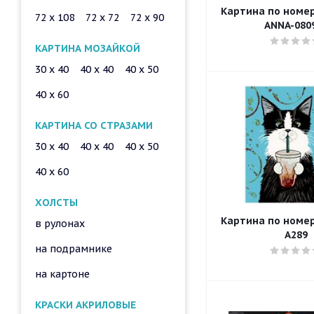
Картина по номера
72 x 108
72 x 72
72 x 90
ANNA-080
КАРТИНА МОЗАЙКОЙ
30 x 40
40 x 40
40 x 50
40 x 60
КАРТИНА СО СТРАЗАМИ
30 x 40
40 x 40
40 x 50
40 x 60
ХОЛСТЫ
Картина по номера
в рулонах
A289
на подрамнике
на картоне
КРАСКИ АКРИЛОВЫЕ