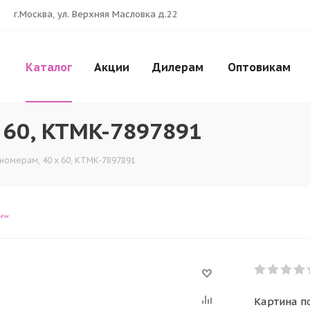
г.Москва, ул. Верхняя Масловка д.22
Каталог
Акции
Дилерам
Оптовикам
 60, KTMK-7897891
 номерам, 40 x 60, KTMK-7897891
iew
Картина п