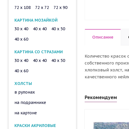
72 x 108
72 x 72
72 x 90
КАРТИНА МОЗАЙКОЙ
30 x 40
40 x 40
40 x 50
Описание
40 x 60
КАРТИНА СО СТРАЗАМИ
Количество красок 
30 x 40
40 x 40
40 x 50
собственного произ
хлопковый холст, н
40 x 60
качественного нейл
ХОЛСТЫ
в рулонах
Рекомендуем
на подрамнике
на картоне
КРАСКИ АКРИЛОВЫЕ