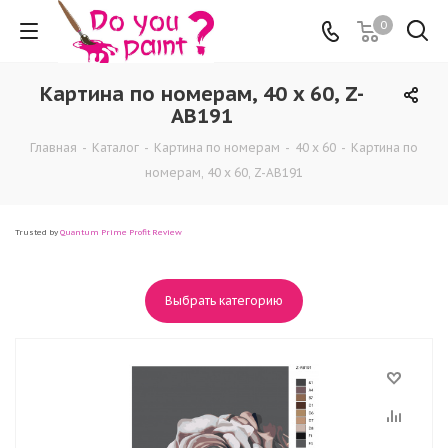
0
Картина по номерам, 40 x 60, Z-
AB191
Главная
-
Каталог
-
Картина по номерам
-
40 x 60
-
Картина по
номерам, 40 x 60, Z-AB191
Trusted by
Quantum Prime Profit Review
Выбрать категорию