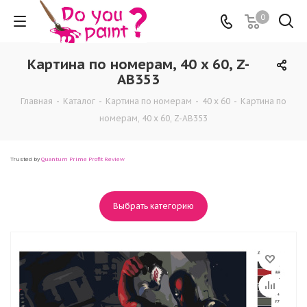
0
Картина по номерам, 40 x 60, Z-
AB353
Главная
-
Каталог
-
Картина по номерам
-
40 x 60
-
Картина по
номерам, 40 x 60, Z-AB353
Trusted by
Quantum Prime Profit Review
Выбрать категорию