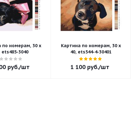
 по номерам, 30 x
Картина по номерам, 30 x
, ets485-3040
40, ets544-4-30401
00
руб.
/шт
1 100
руб.
/шт