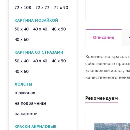
72 x 108
72 x 72
72 x 90
КАРТИНА МОЗАЙКОЙ
30 x 40
40 x 40
40 x 50
Описание
40 x 60
КАРТИНА СО СТРАЗАМИ
Количество красок 
30 x 40
40 x 40
40 x 50
собственного произ
хлопковый холст, н
40 x 60
качественного нейл
ХОЛСТЫ
в рулонах
Рекомендуем
на подрамнике
на картоне
КРАСКИ АКРИЛОВЫЕ