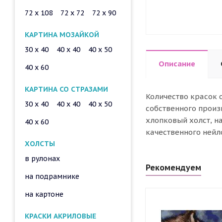
72 x 108
72 x 72
72 x 90
КАРТИНА МОЗАЙКОЙ
30 x 40
40 x 40
40 x 50
Описание
40 x 60
КАРТИНА СО СТРАЗАМИ
Количество красок 
30 x 40
40 x 40
40 x 50
собственного произ
хлопковый холст, н
40 x 60
качественного нейл
ХОЛСТЫ
в рулонах
Рекомендуем
на подрамнике
на картоне
КРАСКИ АКРИЛОВЫЕ