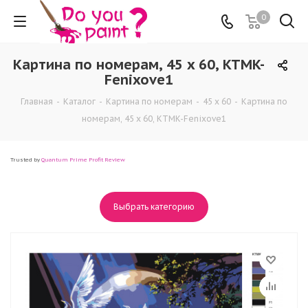
0
Картина по номерам, 45 x 60, KTMK-
Fenixove1
Главная
-
Каталог
-
Картина по номерам
-
45 x 60
-
Картина по
номерам, 45 x 60, KTMK-Fenixove1
Trusted by
Quantum Prime Profit Review
Выбрать категорию