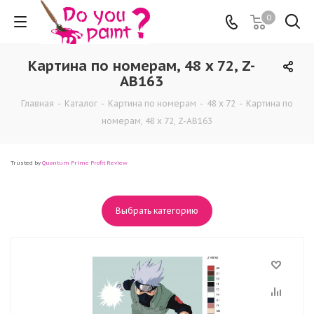
0
Картина по номерам, 48 x 72, Z-
AB163
Главная
-
Каталог
-
Картина по номерам
-
48 x 72
-
Картина по
номерам, 48 x 72, Z-AB163
Trusted by
Quantum Prime Profit Review
Выбрать категорию