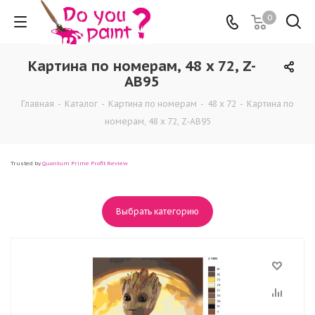
0
Картина по номерам, 48 x 72, Z-
AB95
Главная
-
Каталог
-
Картина по номерам
-
48 x 72
-
Картина по
номерам, 48 x 72, Z-AB95
Trusted by
Quantum Prime Profit Review
Выбрать категорию