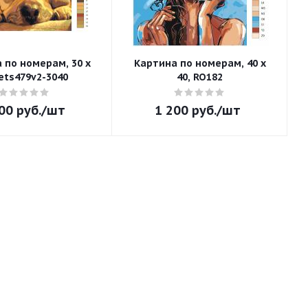
 по номерам, 30 x
Картина по номерам, 40 x
 ets479v2-3040
40, RO182
00
руб.
/шт
1 200
руб.
/шт