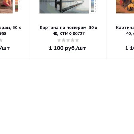
рам, 30 x
Картина по номерам, 30 x
Картина
958
40, KTMK-00727
40,
/шт
1 100
руб.
/шт
1 1