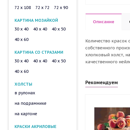
72 x 108
72 x 72
72 x 90
КАРТИНА МОЗАЙКОЙ
Описание
30 x 40
40 x 40
40 x 50
40 x 60
Количество красок 
собственного произ
КАРТИНА СО СТРАЗАМИ
хлопковый холст, н
30 x 40
40 x 40
40 x 50
качественного нейл
40 x 60
Рекомендуем
ХОЛСТЫ
в рулонах
на подрамнике
на картоне
КРАСКИ АКРИЛОВЫЕ