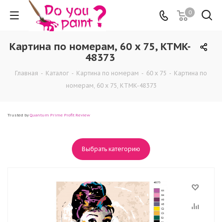
0
Картина по номерам, 60 x 75, KTMK-
48373
Главная
-
Каталог
-
Картина по номерам
-
60 x 75
-
Картина по
номерам, 60 x 75, KTMK-48373
Trusted by
Quantum Prime Profit Review
Выбрать категорию