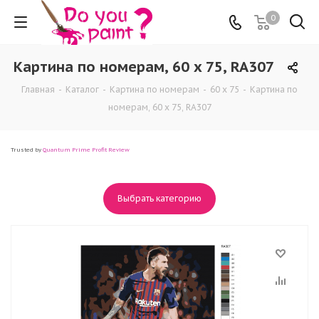
0
Картина по номерам, 60 x 75, RA307
Главная
-
Каталог
-
Картина по номерам
-
60 x 75
-
Картина по
номерам, 60 x 75, RA307
Trusted by
Quantum Prime Profit Review
Выбрать категорию