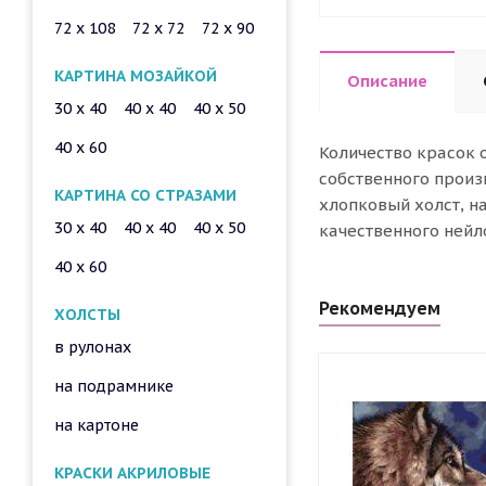
72 x 108
72 x 72
72 x 90
КАРТИНА МОЗАЙКОЙ
Описание
30 x 40
40 x 40
40 x 50
40 x 60
Количество красок 
собственного произ
КАРТИНА СО СТРАЗАМИ
хлопковый холст, н
30 x 40
40 x 40
40 x 50
качественного нейл
40 x 60
Рекомендуем
ХОЛСТЫ
в рулонах
на подрамнике
на картоне
КРАСКИ АКРИЛОВЫЕ