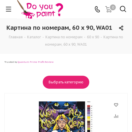
0
Картина по номерам, 60 x 90, WA01
Главная
-
Каталог
-
Картина по номерам
-
60 x 90
-
Картина по
номерам, 60 x 90, WA01
Trusted by
Quantum Prime Profit Review
Выбрать категорию