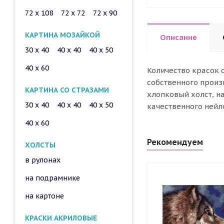
72 x 108
72 x 72
72 x 90
КАРТИНА МОЗАЙКОЙ
Описание
30 x 40
40 x 40
40 x 50
40 x 60
Количество красок 
собственного произ
КАРТИНА СО СТРАЗАМИ
хлопковый холст, н
30 x 40
40 x 40
40 x 50
качественного нейл
40 x 60
Рекомендуем
ХОЛСТЫ
в рулонах
на подрамнике
на картоне
КРАСКИ АКРИЛОВЫЕ