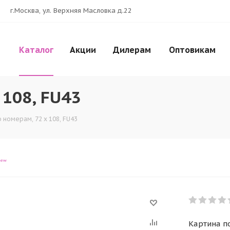
г.Москва, ул. Верхняя Масловка д.22
Каталог
Акции
Дилерам
Оптовикам
 108, FU43
 номерам, 72 x 108, FU43
iew
Картина по