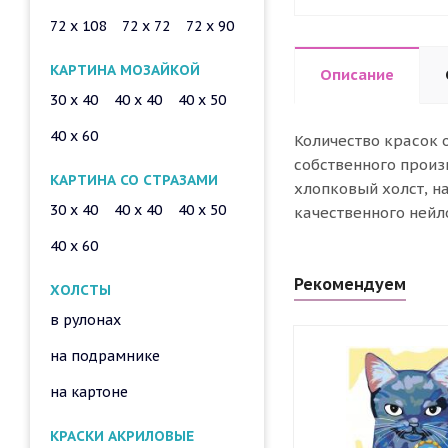
72 x 108
72 x 72
72 x 90
КАРТИНА МОЗАЙКОЙ
Описание
30 x 40
40 x 40
40 x 50
40 x 60
Количество красок 
собственного произ
КАРТИНА СО СТРАЗАМИ
хлопковый холст, н
30 x 40
40 x 40
40 x 50
качественного нейл
40 x 60
Рекомендуем
ХОЛСТЫ
в рулонах
на подрамнике
на картоне
КРАСКИ АКРИЛОВЫЕ