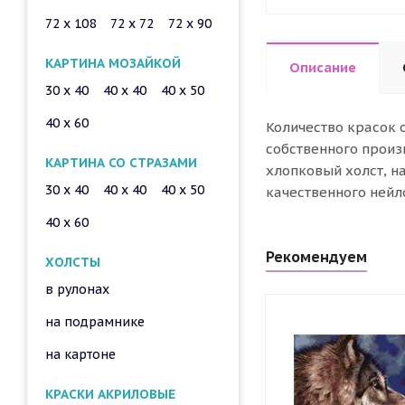
72 x 108
72 x 72
72 x 90
КАРТИНА МОЗАЙКОЙ
Описание
30 x 40
40 x 40
40 x 50
40 x 60
Количество красок 
собственного произ
КАРТИНА СО СТРАЗАМИ
хлопковый холст, н
30 x 40
40 x 40
40 x 50
качественного нейл
40 x 60
Рекомендуем
ХОЛСТЫ
в рулонах
на подрамнике
на картоне
КРАСКИ АКРИЛОВЫЕ