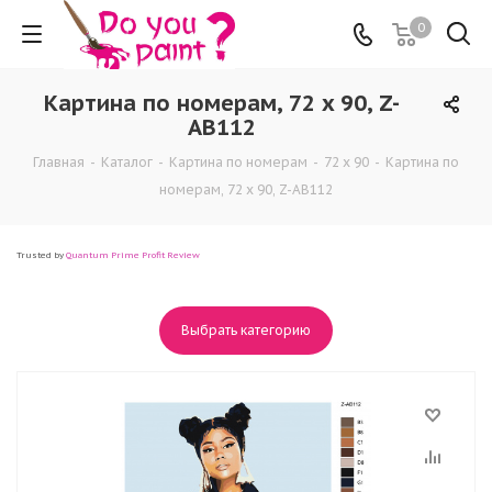
0
Картина по номерам, 72 x 90, Z-
AB112
Главная
-
Каталог
-
Картина по номерам
-
72 x 90
-
Картина по
номерам, 72 x 90, Z-AB112
Trusted by
Quantum Prime Profit Review
Выбрать категорию