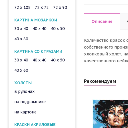
72 x 108
72 x 72
72 x 90
КАРТИНА МОЗАЙКОЙ
Описание
30 x 40
40 x 40
40 x 50
40 x 60
Количество красок 
собственного произ
КАРТИНА СО СТРАЗАМИ
хлопковый холст, н
30 x 40
40 x 40
40 x 50
качественного нейл
40 x 60
Рекомендуем
ХОЛСТЫ
в рулонах
на подрамнике
на картоне
КРАСКИ АКРИЛОВЫЕ