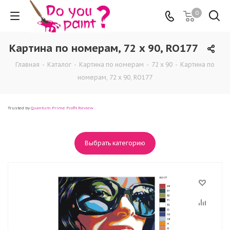
0
Картина по номерам, 72 x 90, RO177
Главная
-
Каталог
-
Картина по номерам
-
72 x 90
-
Картина по
номерам, 72 x 90, RO177
Trusted by
Quantum Prime Profit Review
Выбрать категорию