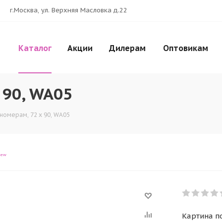
г.Москва, ул. Верхняя Масловка д.22
Каталог
Акции
Дилерам
Оптовикам
 90, WA05
номерам, 72 x 90, WA05
iew
Картина п