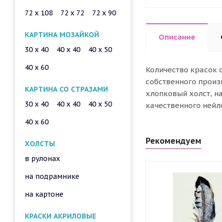
72 x 108
72 x 72
72 x 90
КАРТИНА МОЗАЙКОЙ
Описание
30 x 40
40 x 40
40 x 50
40 x 60
Количество красок 
собственного произ
КАРТИНА СО СТРАЗАМИ
хлопковый холст, н
30 x 40
40 x 40
40 x 50
качественного нейл
40 x 60
Рекомендуем
ХОЛСТЫ
в рулонах
на подрамнике
на картоне
КРАСКИ АКРИЛОВЫЕ