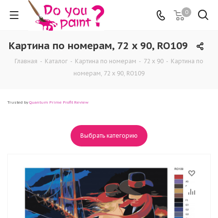
0
Картина по номерам, 72 x 90, RO109
Главная
-
Каталог
-
Картина по номерам
-
72 x 90
-
Картина по
номерам, 72 x 90, RO109
Trusted by
Quantum Prime Profit Review
Выбрать категорию