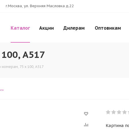
г.Москва, ул. Верхняя Масловка д.22
Каталог
Акции
Дилерам
Оптовикам
 100, A517
 номерам, 75 x 100, A517
iew
Картина по