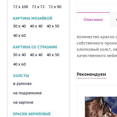
72 x 108
72 x 72
72 x 90
КАРТИНА МОЗАЙКОЙ
Описание
30 x 40
40 x 40
40 x 50
40 x 60
Количество красок 
собственного произ
КАРТИНА СО СТРАЗАМИ
хлопковый холст, н
30 x 40
40 x 40
40 x 50
качественного нейл
40 x 60
Рекомендуем
ХОЛСТЫ
в рулонах
на подрамнике
на картоне
КРАСКИ АКРИЛОВЫЕ