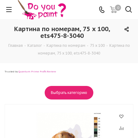
0
Картина по номерам, 75 x 100,
ets475-8-3040
Главная
-
Каталог
-
Картина по номерам
-
75 x 100
-
Картина по
номерам, 75 x 100, ets475-8-3040
Trusted by
Quantum Prime Profit Review
Выбрать категорию