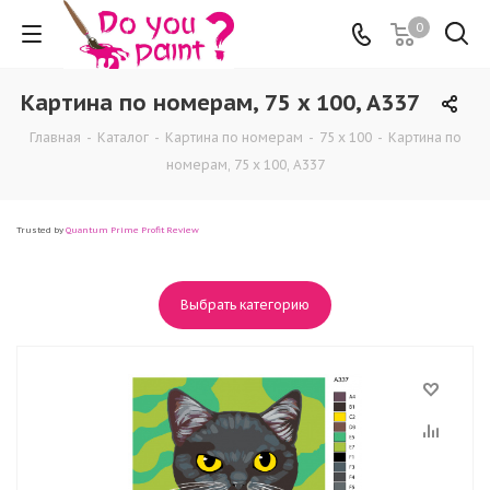
0
Картина по номерам, 75 x 100, A337
Главная
-
Каталог
-
Картина по номерам
-
75 x 100
-
Картина по
номерам, 75 x 100, A337
Trusted by
Quantum Prime Profit Review
Выбрать категорию