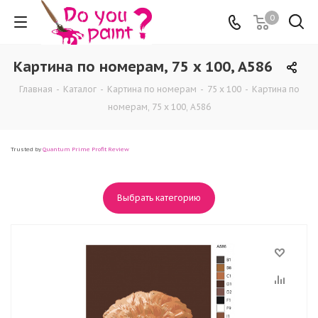
0
Картина по номерам, 75 x 100, A586
Главная
-
Каталог
-
Картина по номерам
-
75 x 100
-
Картина по
номерам, 75 x 100, A586
Trusted by
Quantum Prime Profit Review
Выбрать категорию