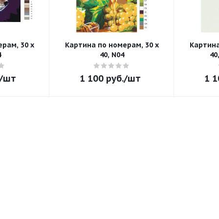
рам, 30 x
Картина по номерам, 30 x
Картина
4
40, N04
40
/шт
1 100
руб.
/шт
1 1