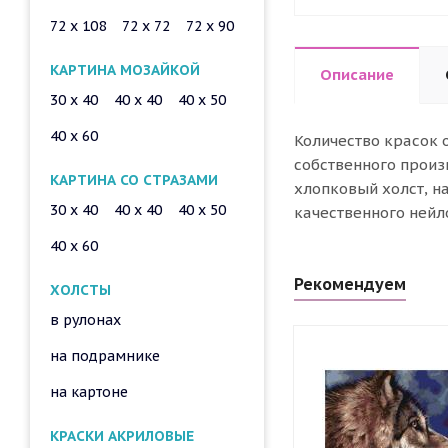
72 x 108
72 x 72
72 x 90
КАРТИНА МОЗАЙКОЙ
Описание
30 x 40
40 x 40
40 x 50
40 x 60
Количество красок 
собственного произ
КАРТИНА СО СТРАЗАМИ
хлопковый холст, н
30 x 40
40 x 40
40 x 50
качественного нейл
40 x 60
Рекомендуем
ХОЛСТЫ
в рулонах
на подрамнике
на картоне
КРАСКИ АКРИЛОВЫЕ