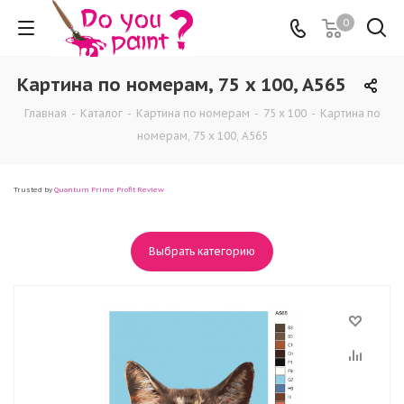
0
Картина по номерам, 75 x 100, A565
Главная
-
Каталог
-
Картина по номерам
-
75 x 100
-
Картина по
номерам, 75 x 100, A565
Trusted by
Quantum Prime Profit Review
Выбрать категорию