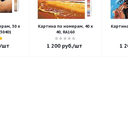
рам, 30 x
Картина по номерам, 40 x
Картина
-30401
40, RA160
/шт
1 200
руб.
/шт
1 2