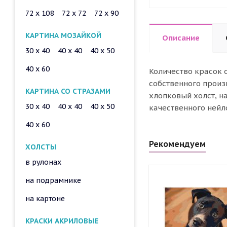
72 x 108
72 x 72
72 x 90
КАРТИНА МОЗАЙКОЙ
Описание
30 x 40
40 x 40
40 x 50
40 x 60
Количество красок 
собственного произ
КАРТИНА СО СТРАЗАМИ
хлопковый холст, н
30 x 40
40 x 40
40 x 50
качественного нейл
40 x 60
Рекомендуем
ХОЛСТЫ
в рулонах
на подрамнике
на картоне
КРАСКИ АКРИЛОВЫЕ