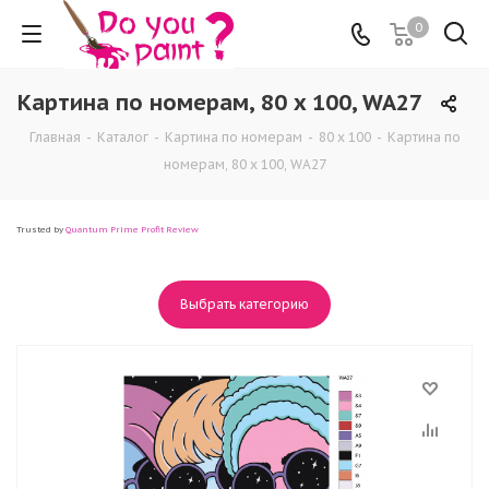
0
Картина по номерам, 80 x 100, WA27
Главная
-
Каталог
-
Картина по номерам
-
80 x 100
-
Картина по
номерам, 80 x 100, WA27
Trusted by
Quantum Prime Profit Review
Выбрать категорию