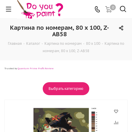
0
Картина по номерам, 80 x 100, Z-
AB58
Главная
-
Каталог
-
Картина по номерам
-
80 x 100
-
Картина по
номерам, 80 x 100, Z-AB58
Trusted by
Quantum Prime Profit Review
Выбрать категорию