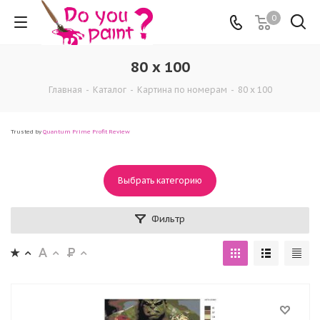
0
80 x 100
Главная
-
Каталог
-
Картина по номерам
-
80 x 100
Trusted by
Quantum Prime Profit Review
Выбрать категорию
Фильтр