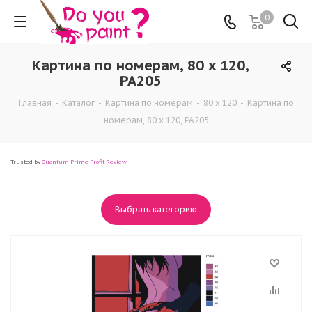
0
Картина по номерам, 80 x 120,
PA205
Главная
-
Каталог
-
Картина по номерам
-
80 x 120
-
Картина по
номерам, 80 x 120, PA205
Trusted by
Quantum Prime Profit Review
Выбрать категорию