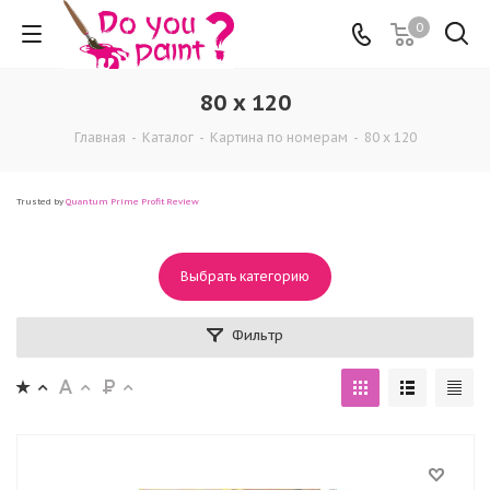
0
80 x 120
Главная
-
Каталог
-
Картина по номерам
-
80 x 120
Trusted by
Quantum Prime Profit Review
Выбрать категорию
Фильтр