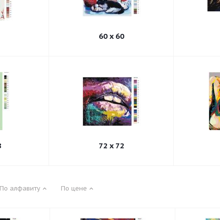
60 x 60
8
72 x 72
По алфавиту
По цене