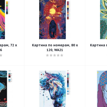
рам, 72 x
Картина по номерам, 80 x
Картина п
26
120, WA21