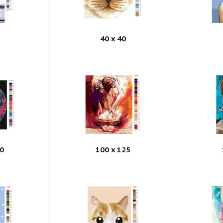
40 x 40
0
100 x 125