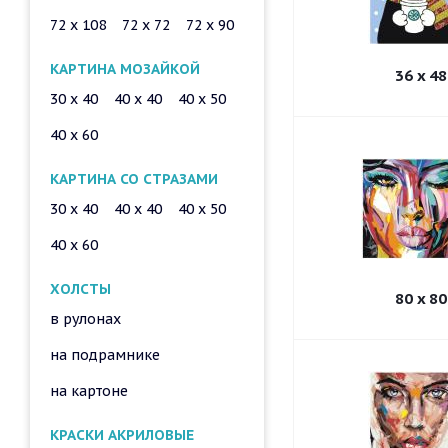
72 x 108
72 x 72
72 x 90
КАРТИНА МОЗАЙКОЙ
36 x 48
30 x 40
40 x 40
40 x 50
40 x 60
КАРТИНА СО СТРАЗАМИ
30 x 40
40 x 40
40 x 50
40 x 60
ХОЛСТЫ
80 x 80
в рулонах
на подрамнике
на картоне
КРАСКИ АКРИЛОВЫЕ