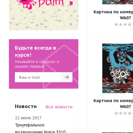
Картина по номера
WA07
Будьте всегда в
курсе!
Узнавайте о скидках и
акциях первым
Картина по номера
Новости
Все новости
WA07
22 июня 2017
Триумфальное
возвращение Nokia 3310