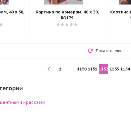
м, 40 x 50,
Картина по номерам, 40 x 50,
Картина п
RO179
Показать еще
1
1150
1151
1152
1153
1154
тегории
центными красками