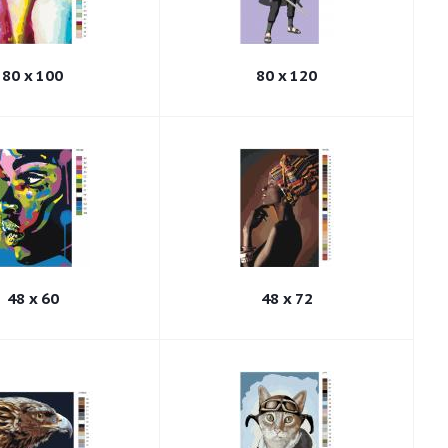
80 x 100
80 x 120
48 x 60
48 x 72