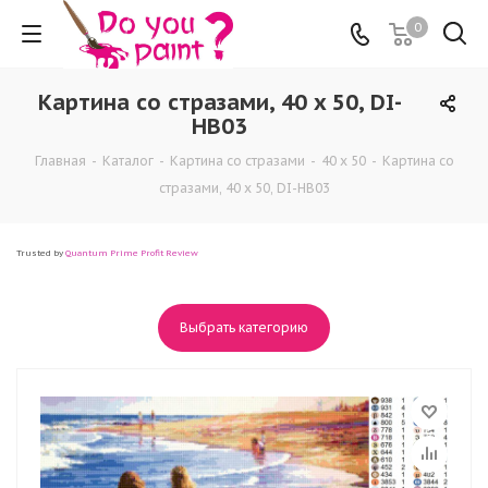
0
Картина со стразами, 40 x 50, DI-
HB03
Главная
-
Каталог
-
Картина со стразами
-
40 x 50
-
Картина со
стразами, 40 x 50, DI-HB03
Trusted by
Quantum Prime Profit Review
Выбрать категорию