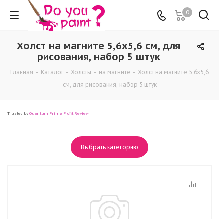
0
Холст на магните 5,6х5,6 см, для
рисования, набор 5 штук
Главная
-
Каталог
-
Холсты
-
на магните
-
Холст на магните 5,6х5,6
см, для рисования, набор 5 штук
Trusted by
Quantum Prime Profit Review
Выбрать категорию