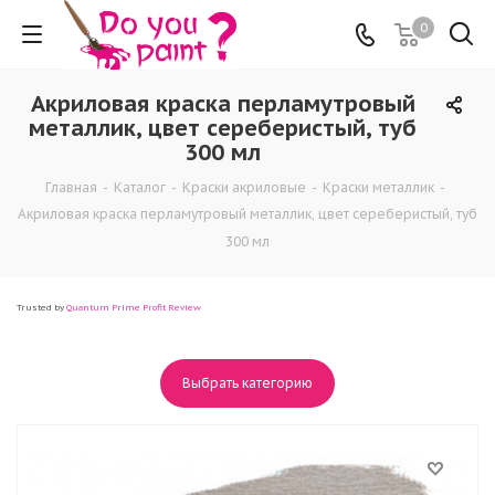
0
Акриловая краска перламутровый
металлик, цвет сереберистый, туб
300 мл
Главная
-
Каталог
-
Краски акриловые
-
Краски металлик
-
Акриловая краска перламутровый металлик, цвет сереберистый, туб
300 мл
Trusted by
Quantum Prime Profit Review
Выбрать категорию