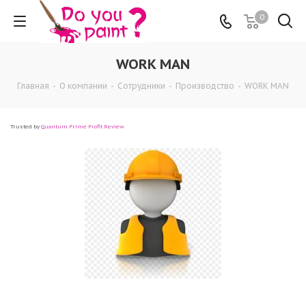
0
WORK MAN
Главная
-
О компании
-
Сотрудники
-
Производство
-
WORK MAN
Trusted by
Quantum Prime Profit Review